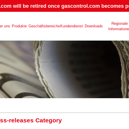
.com will be retired once gascontrol.com becomes pr
Regionale
er uns
Produkte
Geschäftsbereiche
Kundendienst
Downloads
Information
ess-releases Category