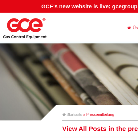
GCE's new website is live; gcegroup
Üb
Startseite
» Pressemitteilung
View All Posts in the pr