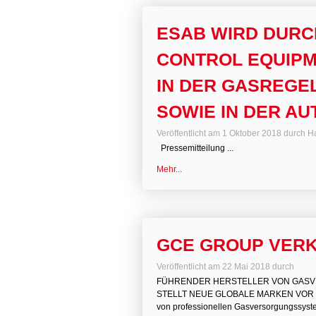
ESAB WIRD DURC
CONTROL EQUIPM
IN DER GASREGE
SOWIE IN DER A
Veröffentlicht am
1 Oktober 2018
durch
H
Pressemitteilung ...
Mehr...
GCE GROUP VER
Veröffentlicht am
22 Mai 2018
durch
FÜHRENDER HERSTELLER VON GASV
STELLT NEUE GLOBALE MARKEN VOR Malm
von professionellen Gasversorgungssyste