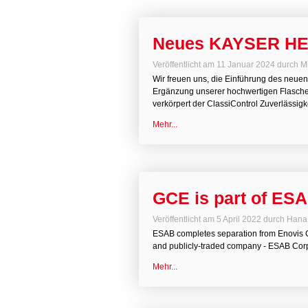
Neues KAYSER HE
Veröffentlicht am
11 Januar 2024
durch
M
Wir freuen uns, die Einführung des ne
Ergänzung unserer hochwertigen Flasch
verkörpert der ClassiControl Zuverlässigke
Mehr...
GCE is part of ES
Veröffentlicht am
5 April 2022
durch
Hana
ESAB completes separation from Enovis C
and publicly-traded company - ESAB Corp
Mehr...