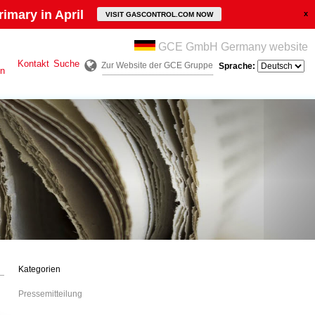
imary in April
VISIT GASCONTROL.COM NOW
GCE GmbH Germany website
Kontakt
Suche
Zur Website der GCE Gruppe
Sprache:
en
Kategorien
Pressemitteilung