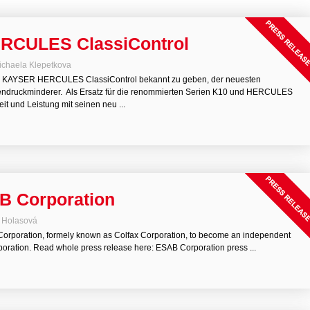
RCULES ClassiControl
ichaela Klepetkova
uen KAYSER HERCULES ClassiControl bekannt zu geben, der neuesten
endruckminderer. Als Ersatz für die renommierten Serien K10 und HERCULES
it und Leistung mit seinen neu ...
AB Corporation
 Holasová
orporation, formely known as Colfax Corporation, to become an independent
oration. Read whole press release here: ESAB Corporation press ...