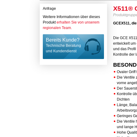
X511® O
Anfrage
Produktgrupp
Weitere Informationen über dieses
Produkt
erhalten Sie von unserem
GCEX511, die 
regionalen Team.
Die GCE X511 
Bereits Kunde?
entwickelt um
Technische Beratung
und das Profi
und Kundendienst
Kontrolle der 
BESOND
Ovaler Griff
Die Ventile
vorne angeb
Der Sauersto
Kontrolle ü
Dichten
Länge, Bala
Arbeitsvorg
Geringes G
Die Ventile 
und lange H
Hohe Qualit