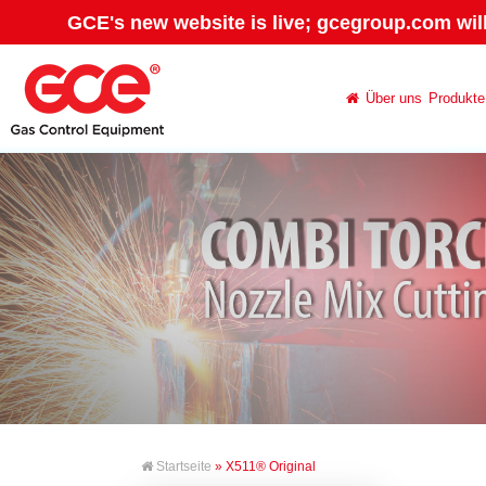
GCE's new website is live; gcegroup.com wil
Über uns
Produkte
Startseite
» X511® Original