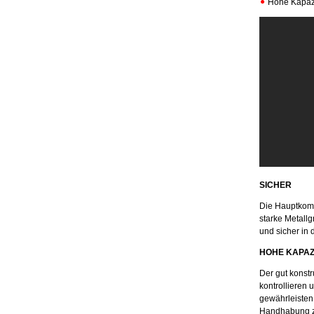
Hohe Kapazi
SICHER
Die Hauptkomp
starke Metallg
und sicher in
HOHE KAPAZ
Der gut konstr
kontrollieren 
gewährleisten.
Handhabung z