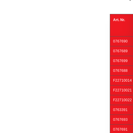
Art. Nr.
0767690
0767689
0767699
0767688
F22710014
F22710021
F22710022
0763391
0767693
0767691