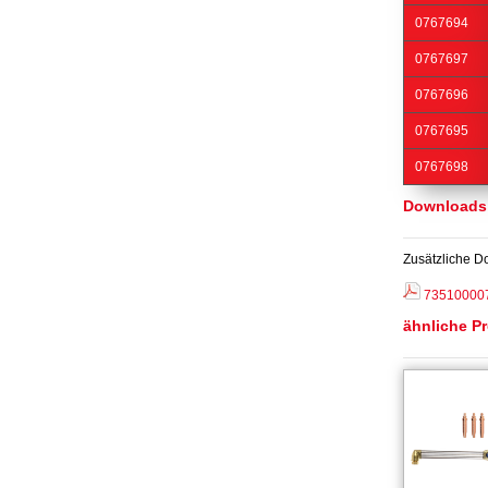
0767694
0767697
0767696
0767695
0767698
Downloads
Zusätzliche D
735100007
ähnliche P