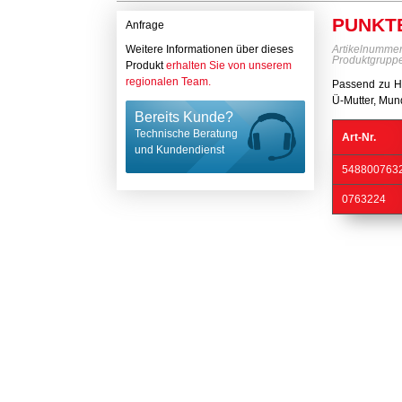
PUNKT
Anfrage
Weitere Informationen über dieses
Artikelnumme
Produktgrupp
Produkt
erhalten Sie von unserem
regionalen Team.
Passend zu Ha
Ü-Mutter, Mun
Bereits Kunde?
Technische Beratung
Art-Nr.
und Kundendienst
548800763
0763224