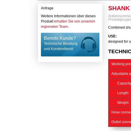
SHANK 
Anfrage
Weitere Informationen über dieses
Artikelnumme
Produktgrupp
Produkt
erhalten Sie von unserem
regionalen Team.
Combined shut-
USE:
Bereits Kunde?
designed for 
Technische Beratung
und Kundendienst
TECHNI
Working pre
Adjustable p
Capacity
Length:
Weight:
Hose connec
Outlet conne