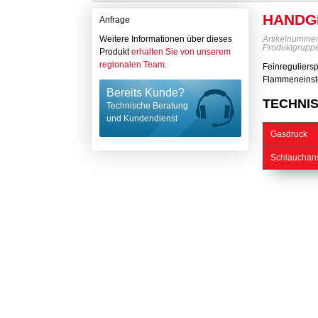
HANDGR
Anfrage
Weitere Informationen über dieses
Artikelnumme
Produktgrupp
Produkt
erhalten Sie von unserem
regionalen Team.
Feinregulie
Flammeneinste
Bereits Kunde?
TECHNI
Technische Beratung
und Kundendienst
Gasdruck
Schlauchan