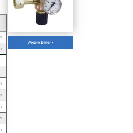
h
Weitere Bilder
h
h
h
h
h
h