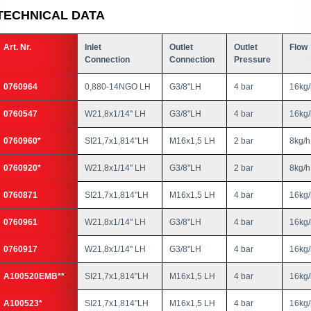
TECHNICAL DATA
Art. Nr.
Inlet
Outlet
Outlet
Flow
Connection
Connection
Pressure
0760964
0,880-14NGO LH
G3/8"LH
4 bar
16kg/
0760547
W21,8x1/14" LH
G3/8"LH
4 bar
16kg/
0760960*
SI21,7x1,814"LH
M16x1,5 LH
2 bar
8kg/h
0760920*
W21,8x1/14" LH
G3/8"LH
2 bar
8kg/h
0760871
SI21,7x1,814"LH
M16x1,5 LH
4 bar
16kg/
0760961
W21,8x1/14" LH
G3/8"LH
4 bar
16kg/
0760917
W21,8x1/14" LH
G3/8"LH
4 bar
16kg/
A100520EMB**
SI21,7x1,814"LH
M16x1,5 LH
4 bar
16kg/
A100523*
SI21,7x1,814"LH
M16x1,5 LH
4 bar
16kg/