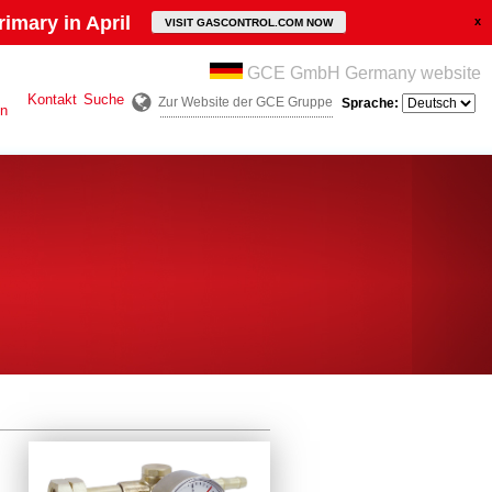
imary in April
VISIT GASCONTROL.COM NOW
GCE GmbH Germany website
Kontakt
Suche
Zur Website der GCE Gruppe
Sprache:
en