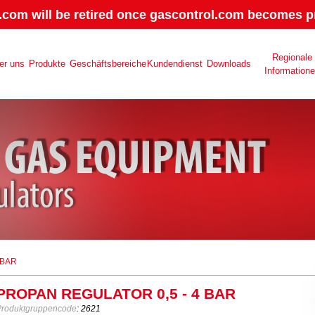
.com will be retired once gascontrol.com becomes pr
Regionale
er uns
Produkte
Geschäftsbereiche
Kundendienst
Downloads
Information
 BAR
PROPAN REGULATOR 0,5 - 4 BAR
Produktgruppencode
: 2621