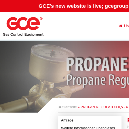
GCE's new website is live; gcegroup
Üb
Startseite
» PROPAN REGULATOR 0,5 - 4
Anfrage
Weitere Informationen über dieses