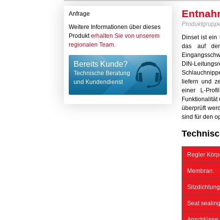
Entnah
Anfrage
Produktgrupp
Weitere Informationen über dieses
Produkt
erhalten Sie von unserem
Dinset ist ei
regionalen Team.
das auf dem
Eingangsschwe
Bereits Kunde?
DIN-Leitungs
Schlauchnippe
Technische Beratung
liefern und 
und Kundendienst
einer L-Prof
Funktionalität
überprüft wer
sind für den 
Technisc
Regler Körpe
Membran:
Sitzdichtung
Seat sealing
Anschlüsse: