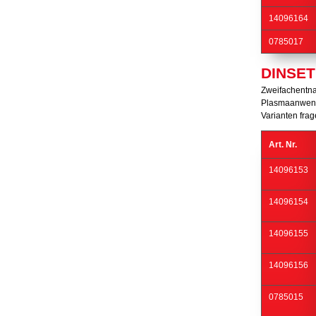
14096164
0785017
DINSET
Zweifachentna
Plasmaanwend
Varianten frag
Art. Nr.
14096153
14096154
14096155
14096156
0785015