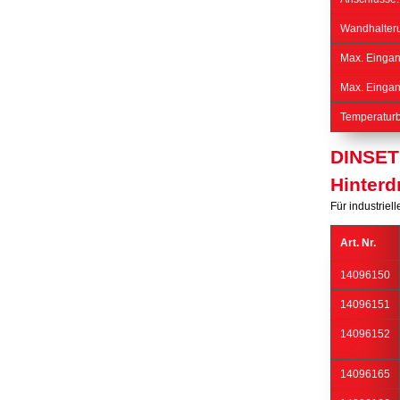
Wandhalter
Max. Eingan
Max. Eingan
Temperaturb
DINSET 
Hinter
Für industrie
Art. Nr.
14096150
14096151
14096152
14096165