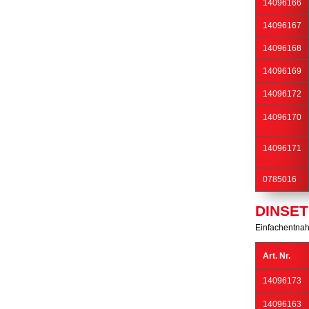
14096166
14096167
14096168
14096169
14096172
14096170
14096171
0785016
DINSE
Einfachentnah
Art. Nr.
14096173
14096163