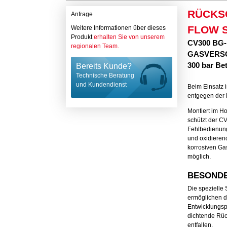
RÜCKS
Anfrage
FLOW 
Weitere Informationen über dieses
Produkt
erhalten Sie von unserem
CV300 BG
regionalen Team.
GASVERSOR
300 bar Be
Bereits Kunde?
Technische Beratung
und Kundendienst
Beim Einsatz 
entgegen der 
Montiert im H
schützt der C
Fehlbedienung
und oxidierend
korrosiven Ga
möglich.
BESOND
Die spezielle
ermöglichen de
Entwicklungsph
dichtende Rüc
entfallen.