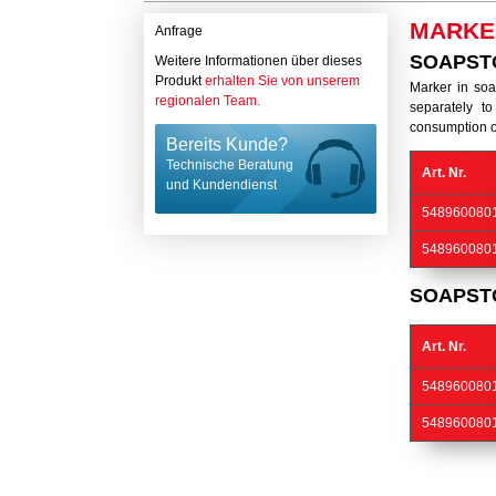
MARKE
Anfrage
SOAPSTO
Weitere Informationen über dieses
Produkt
erhalten Sie von unserem
Marker in soa
regionalen Team.
separately t
consumption of
Bereits Kunde?
Technische Beratung
Art. Nr.
und Kundendienst
548960080
548960080
SOAPST
Art. Nr.
548960080
548960080