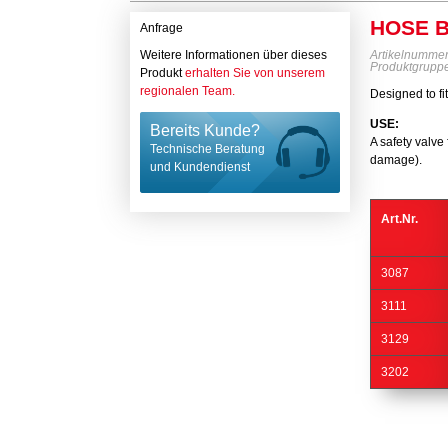
HOSE B
Anfrage
Weitere Informationen über dieses
Artikelnumme
Produktgrupp
Produkt
erhalten Sie von unserem
regionalen Team.
Designed to fit
USE:
Bereits Kunde?
A safety valve
Technische Beratung
damage).
und Kundendienst
Art.Nr.
3087
3111
3129
3202