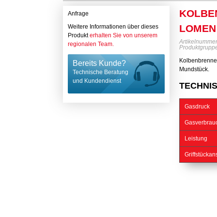
KOLBE
Anfrage
LOMEN
Weitere Informationen über dieses
Produkt
erhalten Sie von unserem
Artikelnumme
regionalen Team.
Produktgrupp
Kolbenbrenner
Bereits Kunde?
Mundstück.
Technische Beratung
und Kundendienst
TECHNI
Gasdruck
Gasverbrau
Leistung
Griffstückan