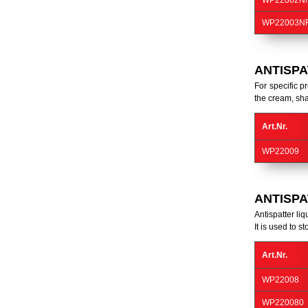
WP22002N
WP22003N
ANTISP
For specific p
the cream, sha
Art.Nr.
WP22009
ANTISPA
Antispatter liq
It is used to 
Art.Nr.
WP22008
WP220080