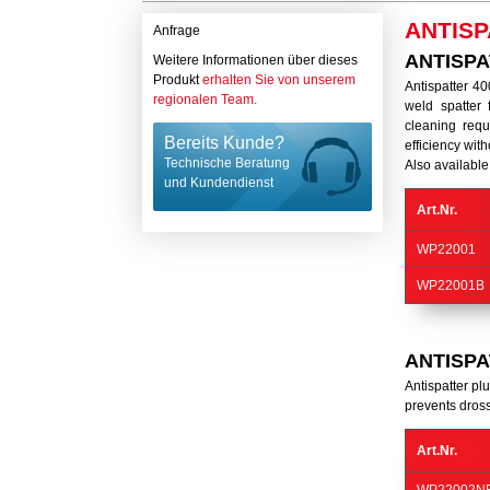
ANTISP
Anfrage
ANTISPA
Weitere Informationen über dieses
Produkt
erhalten Sie von unserem
Antispatter 40
regionalen Team.
weld spatter
cleaning req
Bereits Kunde?
efficiency with
Technische Beratung
Also available 
und Kundendienst
Art.Nr.
WP22001
WP22001B
ANTISP
Antispatter pl
prevents dros
Art.Nr.