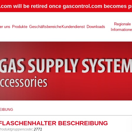
.com will be retired once gascontrol.com becomes pr
Regionale
er uns
Produkte
Geschäftsbereiche
Kundendienst
Downloads
Information
EIBUNG
FLASCHENHALTER BESCHREIBUNG
Produktgruppencode
: 2771