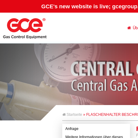
GCE's new website is live; gcegroup
Üb
Startseite
» FLASCHENHALTER BESCHR
Anfrage
Weitere Informationen über dieses