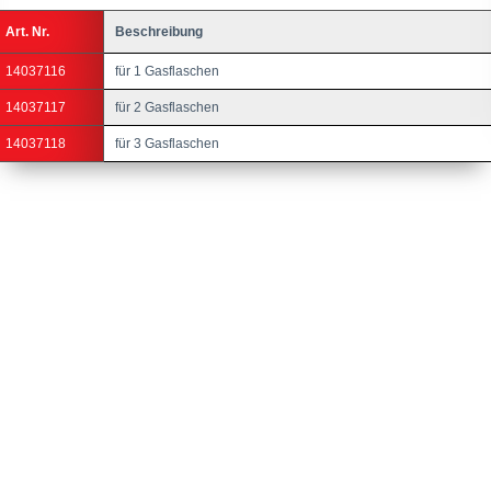
Art. Nr.
Beschreibung
14037116
für 1 Gasflaschen
14037117
für 2 Gasflaschen
14037118
für 3 Gasflaschen