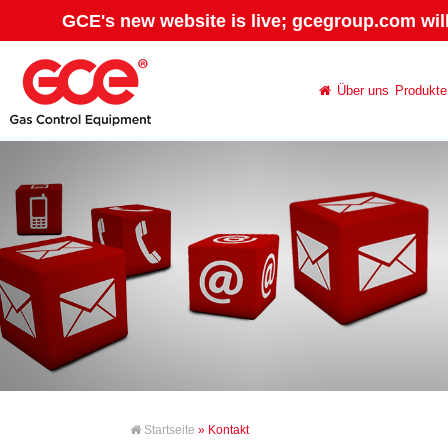
GCE's new website is live; gcegroup.com wil
Über uns
Produkte
Startseite
» Kontakt