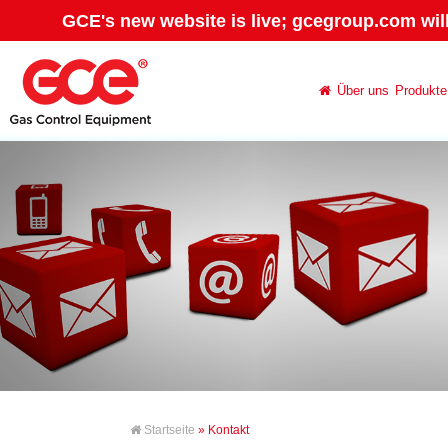
GCE's new website is live; gcegroup.com wil
Über uns
Produkte
Startseite
» Kontakt