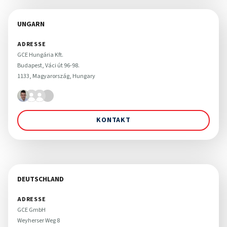
UNGARN
ADRESSE
GCE Hungária Kft.

Budapest, Váci út 96-98. 

1133, Magyarország, Hungary
KONTAKT
DEUTSCHLAND
ADRESSE
GCE GmbH

Weyherser Weg 8
