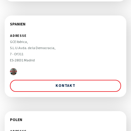
SPANIEN
ADRESSE
GCE Ibérica, 

S.L.U.Avda. de la Democracia,

7 - Of 311

ES-28031 Madrid
KONTAKT
POLEN