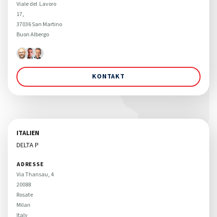
Viale del  Lavoro 

17, 

37036 San Martino 

Buon Albergo 
KONTAKT
ITALIEN
DELTA P
ADRESSE
Via Thansau, 4 

20088 

Rosate

Milan

Italy