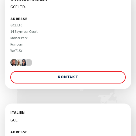
GCE LTD.
ADRESSE
GCE Ltd. 

14 Seymour Court

Manor Park

Runcorn

WA71SY
KONTAKT
ITALIEN
GCE
ADRESSE