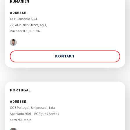
RUMÄNIEN
ADRESSE
GCE Romania S.R.L 

22, Al.Puskin Street, Ap.1, 

Bucharest 1, 011996
KONTAKT
PORTUGAL
ADRESSE
GGE Portugal, Unipessoal, Lda

Apartado 2001 – EC Águas Santas

4429-909 Maia