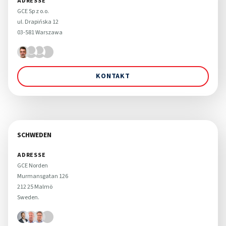
ADRESSE
GCE Sp z o.o. 

ul. Drapińska 12 

03-581 Warszawa
KONTAKT
SCHWEDEN
ADRESSE
GCE Norden

Murmansgatan 126 

212 25 Malmö 

Sweden.