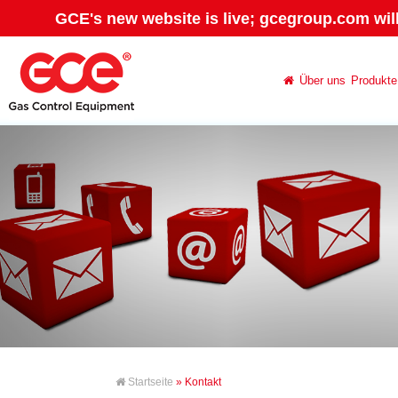
GCE's new website is live; gcegroup.com wil
Über uns
Produkte
Startseite
» Kontakt