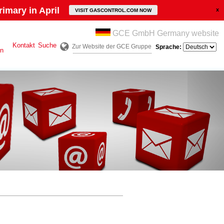
imary in April
VISIT GASCONTROL.COM NOW
GCE GmbH Germany website
Kontakt
Suche
Zur Website der GCE Gruppe
Sprache:
en