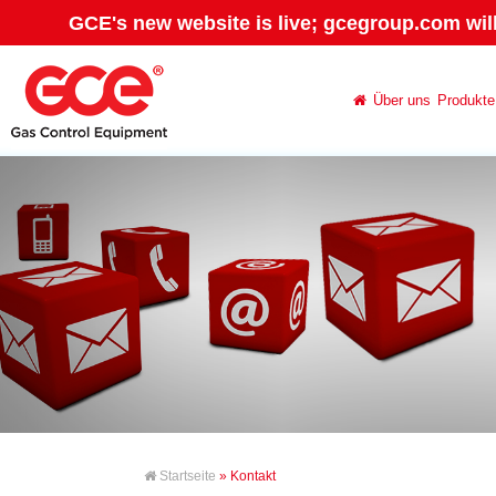
GCE's new website is live; gcegroup.com wil
Über uns
Produkte
Startseite
» Kontakt