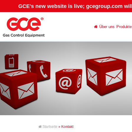
GCE's new website is live; gcegroup.com wil
Über uns
Produkte
Startseite
» Kontakt