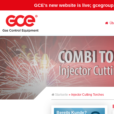
GCE's new website is live; gcegroup
Üb
Startseite
» Injector Cutting Torches
Bereits Kunde?