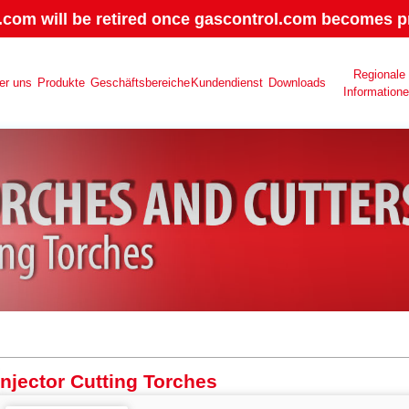
.com will be retired once gascontrol.com becomes pr
Regionale
er uns
Produkte
Geschäftsbereiche
Kundendienst
Downloads
Information
Injector Cutting Torches