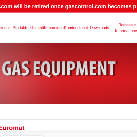
.com will be retired once gascontrol.com becomes pr
Regionale
er uns
Produkte
Geschäftsbereiche
Kundendienst
Downloads
Information
Euromat